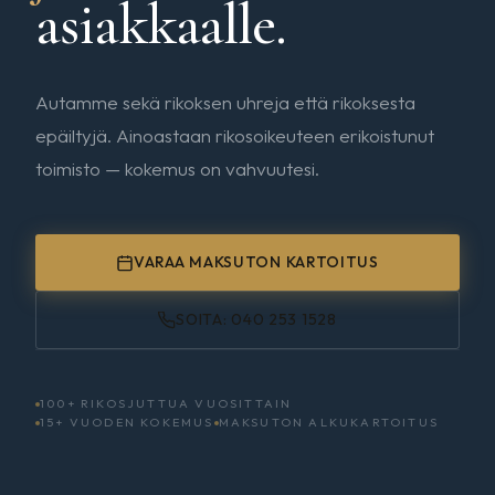
asiakkaalle.
Autamme sekä rikoksen uhreja että rikoksesta
epäiltyjä. Ainoastaan rikosoikeuteen erikoistunut
toimisto — kokemus on vahvuutesi.
VARAA MAKSUTON KARTOITUS
SOITA: 040 253 1528
100+ RIKOSJUTTUA VUOSITTAIN
15+ VUODEN KOKEMUS
MAKSUTON ALKUKARTOITUS