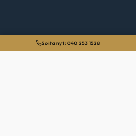
Soita nyt: 040 253 1528
100
+
RIKOSJUTTUA VUOSITTAIN
15
+
VUOTTA RIKOSOIKEUSKOKEMUSTA